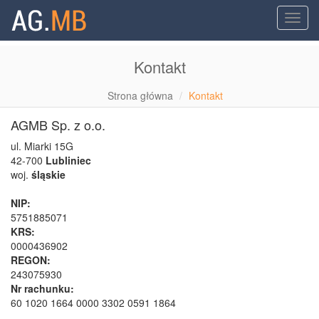
Toggl
navig
Przejdź
Kontakt
do
treści
Strona główna
Kontakt
AGMB Sp. z o.o.
ul. Miarki 15G
42-700
Lubliniec
woj.
śląskie
NIP:
5751885071
KRS:
0000436902
REGON:
243075930
Nr rachunku:
60 1020 1664 0000 3302 0591 1864